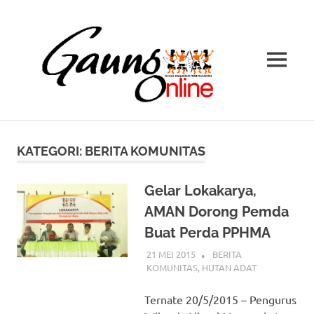
Gaung
AMAN
MENU
Online
Jaringan
Skip
Berita
to
Masyarakat
KATEGORI:
BERITA KOMUNITAS
Adat
content
Gelar Lokakarya,
AMAN Dorong Pemda
Buat Perda PPHMA
21 MEI 2015
BERITA
KOMUNITAS
,
HUTAN ADAT
Ternate 20/5/2015 – Pengurus