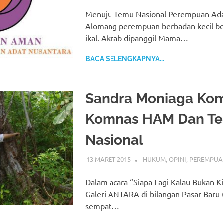
Menuju Temu Nasional Perempuan Adat
Alomang perempuan berbadan kecil be
ikal. Akrab dipanggil Mama…
BACA SELENGKAPNYA...
Sandra Moniaga Kom
Komnas HAM Dan Te
Nasional
13 MARET 2015
HUKUM
,
OPINI
,
PEREMPUA
Dalam acara “Siapa Lagi Kalau Bukan Ki
Galeri ANTARA di bilangan Pasar Bar
sempat…