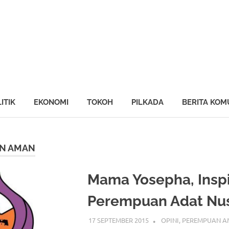
ng
AN
ine
ITIK
EKONOMI
TOKOH
PILKADA
BERITA KOM
N AMAN
Mama Yosepha, Inspi
Perempuan Adat Nu
17 SEPTEMBER 2015
OPINI
,
PEREMPUAN 