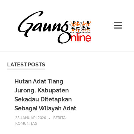
Gaung
AMAN
MENU
Online
Jaringan
Skip
Berita
to
Masyarakat
LATEST POSTS
Adat
content
Hutan Adat Tiang
Jurong, Kabupaten
Sekadau Ditetapkan
Sebagai Wilayah Adat
28 JANUARI 2020
BERITA
KOMUNITAS