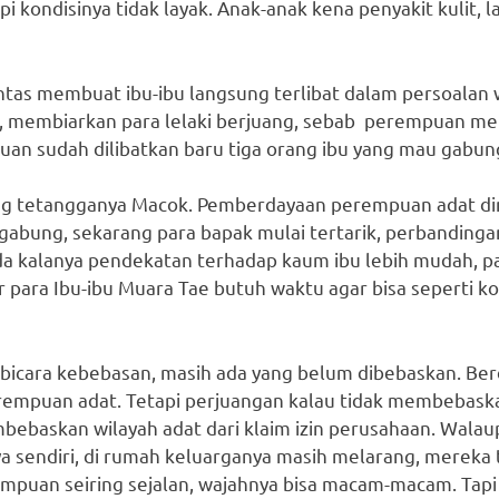
pi kondisinya tidak layak. Anak-anak kena penyakit kulit,
antas membuat ibu-ibu langsung terlibat dalam persoalan
, membiarkan para lelaki berjuang, sebab perempuan me
an sudah dilibatkan baru tiga orang ibu yang mau gabun
 tetangganya Macok. Pemberdayaan perempuan adat dimul
rgabung, sekarang para bapak mulai tertarik, perbanding
da kalanya pendekatan terhadap kaum ibu lebih mudah, 
 para Ibu-ibu Muara Tae butuh waktu agar bisa seperti ko
cara kebebasan, masih ada yang belum dibebaskan. Berdau
rempuan adat. Tetapi perjuangan kalau tidak membebaskan 
bebaskan wilayah adat dari klaim izin perusahaan. Wal
a sendiri, di rumah keluarganya masih melarang, mereka 
mpuan seiring sejalan, wajahnya bisa macam-macam. Tapi