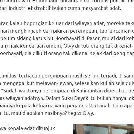
 Noorhayati. Belum lagi tantangan dari ormas politik. Y
ri industri ekstraktif bukan cuma masyarakat adat.
an kalau bepergian keluar dari wilayah adat, mereka tak
an mungkin jauh dari pikiran perempuan, tapi ancaman d
 sebelum sidang kasus bu Noorhayati di Paser, mulai dari
an) naik kendaraan umum, Olvy diikuti orang tak dikenal.
orhayati, dia diikuti orang tak dikenal sejak dari pengin
imidasi terhadap perempuan masih sering terjadi, di sam
 mengapa ikut melawan-lawan, selesaikan kuliah saja dulu,
 “Sudah waktunya perempuan di Kalimantan diberi hak be
 wilayah adatnya. Dalam Suku Dayak itu bukan hanya laki
unya kepala keluarga yang pegang akta tanah. Lalu apa 
a itu, mau diapakan nasibnya? tegas Olvy.
wa kepala adat ditunjuk