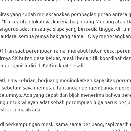
nitas yang sudah melaksanakan pembagian peran antara gar
 “Itu kearifan lokalnya, karena bagi orang Modang atau
urus adat, misalnya siapa yang bersedia tinggal di ruma
saudara, semua punya hak yang sama,” Olvy menerangkan
11-an saat perempuan ramai merebut hutan desa, perem
irnya SK hutan desa keluar, meski beda titik koordinat da
rganisir diri di Kaltim kuat sekali.
ati, Emy Febrian, berjuang meningkatkan kapasitas peremp
ja sebelum saya memulai. Tantangan pengembangan pere
elumnya. Ada yang cepat dan bijak menerima bahwa per
ng untuk wilayah adat sebab perempuan juga harus berju
tik itu masih ada.
 di perkampungan meski sama-sama berjuang, tapi masi