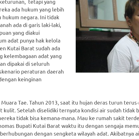
keturunan, tetapi yang
reka ada hukum yang lebih
u hukum negara. Ini tidak
nah ada di garis laki-laki,
puan yang diakui
m adat punya hak kelola
en Kutai Barat sudah ada
ng kelembagaan adat yang
an dipakai di seluruh
skenario peraturan daerah
 dengan keinginan
 Muara Tae. Tahun 2013, saat itu hujan deras turun teru
kulit. Setelah diselidiki ternyata kondisi air sudah tida
 mereka tidak bisa kemana-mana. Mau ke rumah sakit terd
homas Bupati Kutai Barat waktu itu dengan sengaja memut
erhubungan dengan sengketa wilayah adat. Akibatnya air 