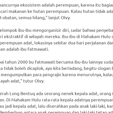
hancurnya ekosistem adalah perempuan, karena itu bagian
ari makanan ke hutan perempuan. Kalau hutan tidak ada, 
-obatan, semua hilang,” lanjut Olvy.
elompok ibu-ibu mengorganisir diri, sadar bahwa penyeb
i ekstraktif di wilayah mereka. Ibu-ibu di Mahakam Hulu s
erempuan adat, lokasinya sekitar dua hari perjalanan dara
an adalah ibu Fatmawati.
ai tahun 2000 bu Fatmawati bersama ibu-ibu lainnya suda
ta tidak boleh dicaplok, ayo kita berladang, begitu sloga
 mengumpulkan para pengrajin karena menurutnya, kalau t
yah adat,” tutur Olvy.
aerah Long Bentuq ada seorang nenek kepala adat, orang
n. Di Mahakam Hulu rata-rata kepala adatnya perempua
 jadi kepala adat, lalu diserahkan pada anak laki-laki, k
embedaan antara anak perempuan dan laki-laki tetap ad