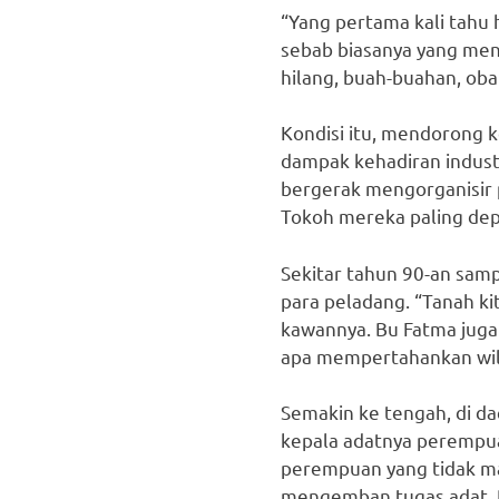
“Yang pertama kali tahu 
sebab biasanya yang menc
hilang, buah-buahan, obat
Kondisi itu, mendorong k
dampak kehadiran industr
bergerak mengorganisir p
Tokoh mereka paling dep
Sekitar tahun 90-an samp
para peladang. “Tanah ki
kawannya. Bu Fatma juga
apa mempertahankan wila
Semakin ke tengah, di d
kepala adatnya perempua
perempuan yang tidak mau
mengemban tugas adat. P