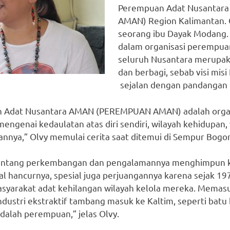
Perempuan Adat Nusantar
AMAN) Region Kalimantan. Ol
seorang ibu Dayak Modang.
dalam organisasi perempuan
seluruh Nusantara merupak
dan berbagi, sebab visi m
sejalan dengan pandangan
n Adat Nusantara AMAN (PEREMPUAN AMAN) adalah orga
engenai kedaulatan atas diri sendiri, wilayah kehidupan,
annya,” Olvy memulai cerita saat ditemui di Sempur Bogor
a tentang perkembangan dan pengalamannya menghimpun 
al hancurnya, spesial juga perjuangannya karena sejak 197
asyarakat adat kehilangan wilayah kelola mereka. Memas
dustri ekstraktif tambang masuk ke Kaltim, seperti batu
dalah perempuan,” jelas Olvy.