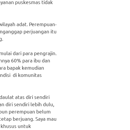
 layanan puskesmas tidak
 wilayah adat. Perempuan-
nganggap perjuangan itu
g.
ai dari para pengrajin.
annya 60% para ibu dan
para bapak kemudian
ndisi di komunitas
lat atas diri sendiri
diri sendiri lebih dulu,
aupun perempuan belum
tetap berjuang. Saya mau
 khusus untuk