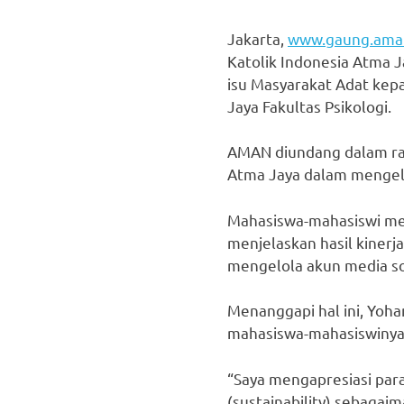
Jakarta,
www.gaung.aman
Katolik Indonesia Atma J
isu Masyarakat Adat kep
Jaya Fakultas Psikologi.
AMAN diundang dalam ra
Atma Jaya dalam mengelo
Mahasiswa-mahasiswi me
menjelaskan hasil kiner
mengelola akun media sos
Menanggapi hal ini, Yoha
mahasiswa-mahasiswinya 
“Saya mengapresiasi par
(sustainability) sebagai