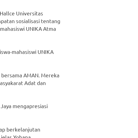
allce Universitas
patan sosialisasi tentang
an mahasiswi UNIKA Atma
siswa-mahasiswi UNIKA
ir bersama AMAN. Mereka
asyakarat Adat dan
a Jaya mengapresiasi
ap berkelanjutan
 jelas Yohana.