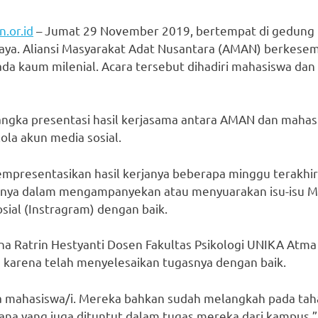
.or.id
– Jumat 29 November 2019, bertempat di gedung H
aya. Aliansi Masyarakat Adat Nusantara (AMAN) berkesem
ada kaum milenial. Acara tersebut dihadiri mahasiswa d
ngka presentasi hasil kerjasama antara AMAN dan maha
la akun media sosial.
mpresentasikan hasil kerjanya beberapa minggu terakh
janya dalam mengampanyekan atau menyuarakan isu-isu M
ial (Instragram) dengan baik.
na Ratrin Hestyanti Dosen Fakultas Psikologi UNIKA Atm
karena telah menyelesaikan tugasnya dengan baik.
a mahasiswa/i. Mereka bahkan sudah melangkah pada tah
mana yang juga dituntut dalam tugas mereka dari kampus,”