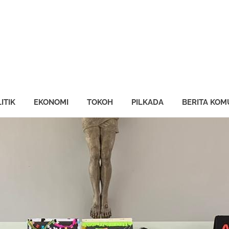
ng
AN
ine
ITIK
EKONOMI
TOKOH
PILKADA
BERITA KOM