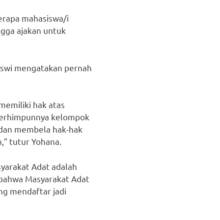
erapa mahasiswa/i
ngga ajakan untuk
iswi mengatakan pernah
memiliki hak atas
 berhimpunnya kelompok
 dan membela hak-hak
,” tutur Yohana.
yarakat Adat adalah
 bahwa Masyarakat Adat
ng mendaftar jadi