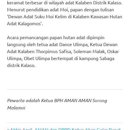
keramat terbesar di wilayah adat Kalaben Distrik Kalaso.
Menurut pendidikan adat Moi, papan dengan tulisan
‘Dewan Adat Suku Moi Kelim di Kalaben Kawasan Hutan
Adat Kalagomos’.
Acara pemancangan papan hutan adat dipimpin
langsung oleh tetua adat Dance Ulimpa, Ketua Dewan
Adat Kalaben Thorpimus Safisa, Soleman Malak, Oskar
Ulimpa, Obet Ulimpa bertempat di kampung Sabaga
distrik Kalaso.
Pewarta adalah Ketua BPH AMAN AMAN Sorong
Malamoi
Previous
Akhir April, AMAN dan DPRD Kobar Akan Gelar Rapat