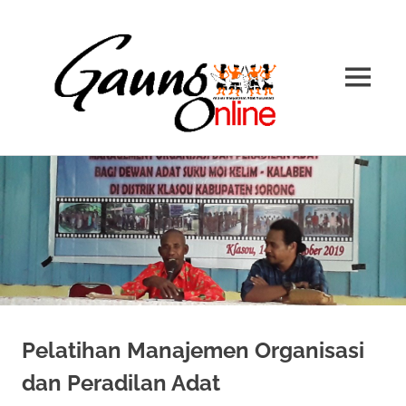
Gaung
AMAN
MENU
Online
Jaringan
Skip
Berita
to
Masyarakat
Adat
content
Pelatihan Manajemen Organisasi
dan Peradilan Adat