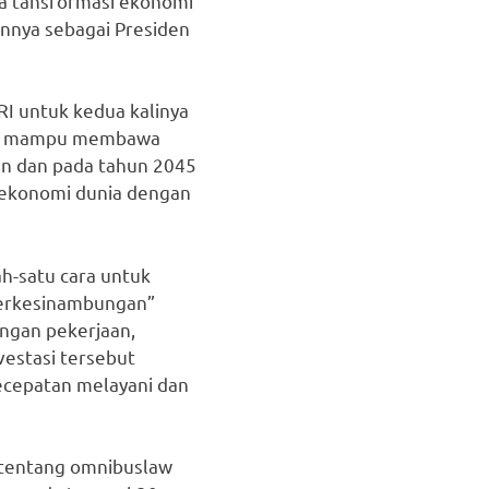
ta tansformasi ekonomi
annya sebagai Presiden
RI untuk kedua kalinya
but mampu membawa
lan dan pada tahun 2045
 ekonomi dunia dengan
h-satu cara untuk
Berkesinambungan”
ngan pekerjaan,
vestasi tersebut
kecepatan melayani dan
 tentang omnibuslaw