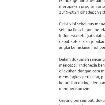
Pembangunan SDM dan inf
merupakan program prior
2019-2024 dihadapan sid
Pidato ini sekaligus me
selama lima tahun mend
Indonesia sebagai salah 
dapat keluar dari jebak
angka kemiskinan nol pe
Dalam dokumen rancanga
mencapai “Indonesia ber
dilakukan dengan cara m
memangkas perizinan, pun
kemudian diiringi dengan
memberikan izin.
Gayung bersambut, duku