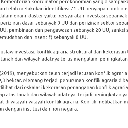
n Kementerian koordinator perekonomian yang disampaik
an telah melakukan identifikasi 71 UU penyiapan ombin
 dalam enam klaster yaitu: persyaratan investasi sebanya
 (perizinan dasar sebanyak 9 UU dan perizinan sektor seb
UU, pembinaan dan pengawasan sebanyak 20 UU, sanksi 
emudahan dan insentif) sebanyak 8 UU.
slaw investasi, konflik agraria struktural dan kekerasa
tanah dan wilayah adatnya terus mengalami peningkatan
(2019), menyebutkan telah terjadi letusan konflik agrari
,3 hektar. Memang terjadi penurunan konflik agraria dib
ilihat dari eskalasi kekerasan penanganan konflik agrari
ap atas tanah dan wilayah adatnya, terjadi peningkatan 
at di wilayah-wilayah konflik agraria. Konflik melibatkan 
n dengan institusi dan non negara.