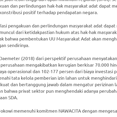
uan dan perlindungan hak-hak masyarakat adat dapat me
onstribusi positif terhadap pendapatan negara.
gulasi pengakuan dan perlindungan masyarakat adat dapat
 muncul dari ketidakpastian hukum atas hak-hak masyaraka
hak bahwa pembentukan UU Masyarakat Adat akan mengham
an sendirinya.
t Daemeter (2018) dari perspektif perusahaan menyatakan
h perusahaan mengakibatkan kerugian berkisar 70.000 hin
iaya operasional dan 102-177 persen dari biaya investasi 
ahi tata kelola pemberian izin lahan untuk menghindari 
g kuat dan bertanggung jawab dalam mengatur perizinan l
kan bahwa privat sektor pun menghendaki adanya perubaha
laan SDA.
n Jokowi memenuhi komitmen NAWACITA dengan mengesa