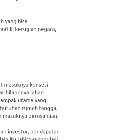
b yang bisa
flik, kerugian negara,
at masuknya konsesi
t hilangnya lahan
 Dampak utama yang
ebutuhan rumah tangga,
m masuknya perusahaan.
an investor, pendapatan
in itu lahirnya regulasi