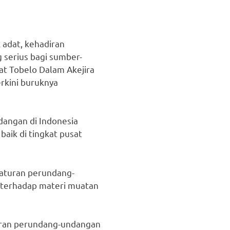
 adat, kehadiran
 serius bagi sumber-
t Tobelo Dalam Akejira
rkini buruknya
angan di Indonesia
aik di tingkat pusat
raturan perundang-
 terhadap materi muatan
turan perundang-undangan