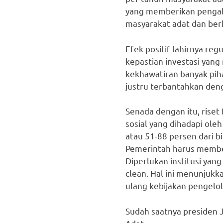
yang memberikan pengak
masyarakat adat dan berk
Efek positif lahirnya re
kepastian investasi yang
kekhawatiran banyak pi
justru terbantahkan deng
Senada dengan itu, rise
sosial yang dihadapi ole
atau 51-88 persen dari b
Pemerintah harus memben
Diperlukan institusi yan
clean. Hal ini menunjuk
ulang kebijakan pengelo
Sudah saatnya preside