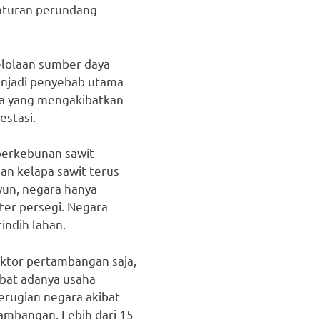
aturan perundang-
elolaan sumber daya
enjadi penyebab utama
ya yang mengakibatkan
estasi.
r perkebunan sawit
an kelapa sawit terus
lyun, negara hanya
ter persegi. Negara
indih lahan.
ktor pertambangan saja,
ibat adanya usaha
erugian negara akibat
tambangan. Lebih dari 15