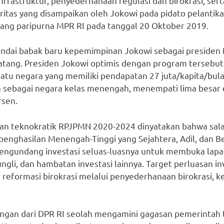
rastruktur, penyederhanaan regulasi dan birokrasi, ser
itas yang disampaikan oleh Jokowi pada pidato pelantik
ang paripurna MPR RI pada tanggal 20 Oktober 2019.
nandai babak baru kepemimpinan Jokowi sebagai presiden 
atang. Presiden Jokowi optimis dengan program terse
satu negara yang memiliki pendapatan 27 juta/kapita/bu
an sebagai negara kelas menengah, menempati lima besar
rsen.
n teknokratik RPJPMN 2020-2024 dinyatakan bahwa sala
penghasilan Menengah-Tinggi yang Sejahtera, Adil, dan 
engundang investasi seluas-luasnya untuk membuka lapa
gli, dan hambatan investasi lainnya. Target perluasan in
 reformasi birokrasi melalui penyederhanaan birokrasi, 
ngan dari DPR RI seolah mengamini gagasan pemerintah