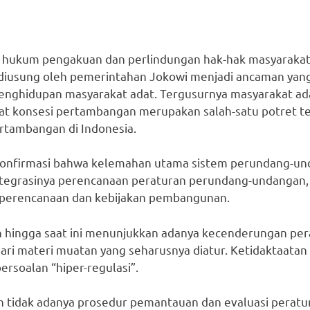
n hukum pengakuan dan perlindungan hak-hak masyarakat
g diusung oleh pemerintahan Jokowi menjadi ancaman yang
nghidupan masyarakat adat. Tergusurnya masyarakat ada
bat konsesi pertambangan merupakan salah-satu potret te
ertambangan di Indonesia.
gonfirmasi bahwa kelemahan utama sistem perundang-und
integrasinya perencanaan peraturan perundang-undangan, b
perencanaan dan kebijakan pembangunan.
n hingga saat ini menunjukkan adanya kecenderungan pe
i materi muatan yang seharusnya diatur. Ketidaktaatan
rsoalan “hiper-regulasi”.
an tidak adanya prosedur pemantauan dan evaluasi pera