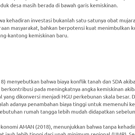
uduk desa masih berada di bawah garis kemiskinan.
a kehadiran investasi bukanlah satu-satunya obat mujara
aan masyarakat, bahkan berpotensi kuat menimbulkan kon
ng-kantong kemiskinan baru.
18) menyebutkan bahwa biaya konflik tanah dan SDA akib
 berkontribusi pada meningkatnya angka kemiskinan akiba
al yang dikonversi menjadi HGU perkebunan skala besar.
dalah adanya penambahan biaya tinggi untuk memenuhi k
ebutuhan rumah tangga lebih mudah didapatkan sebelu
i ekonomi AMAN (2018), menunjukkan bahwa tanpa kehadir
 jauh lebih tinggi dari upah minimum regional (UMR). Sela