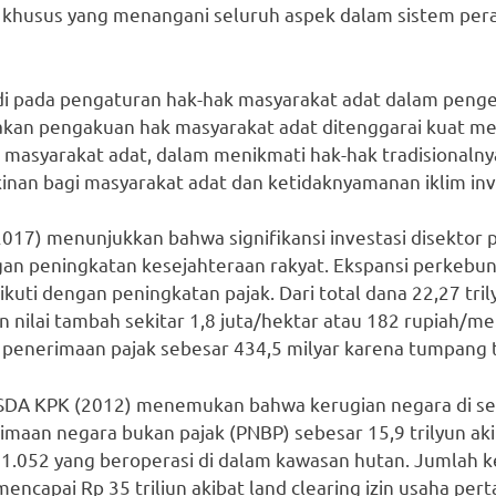
 khusus yang menangani seluruh aspek dalam sistem per
adi pada pengaturan hak-hak masyarakat adat dalam peng
jakan pengakuan hak masyarakat adat ditenggarai kuat m
masyarakat adat, dalam menikmati hak-hak tradisionaln
skinan bagi masyarakat adat dan ketidaknyamanan iklim inv
a (2017) menunjukkan bahwa signifikansi investasi disekto
gan peningkatan kesejahteraan rakyat. Ekspansi perkebun
ikuti dengan peningkatan pajak. Dari total dana 22,27 tri
 nilai tambah sekitar 1,8 juta/hektar atau 182 rupiah/me
 penerimaan pajak sebesar 434,5 milyar karena tumpang t
SDA KPK (2012) menemukan bahwa kerugian negara di se
imaan negara bukan pajak (PNBP) sebesar 15,9 trilyun ak
.052 yang beroperasi di dalam kawasan hutan. Jumlah k
encapai Rp 35 triliun akibat land clearing izin usaha per