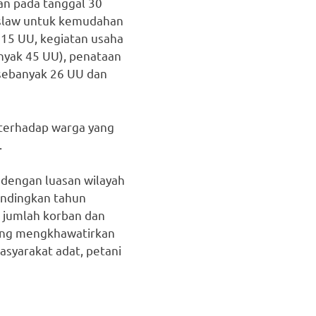
an pada tanggal 30
uslaw untuk kemudahan
k 15 UU, kegiatan usaha
anyak 45 UU), penataan
sebanyak 26 UU dan
n terhadap warga yang
.
a dengan luasan wilayah
andingkan tahun
a jumlah korban dan
yang mengkhawatirkan
masyarakat adat, petani